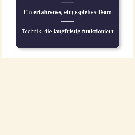
Ein
erfahrenes
,
eingespieltes
Team
Technik,
die
langfristig
funktioniert
Was wir für Sie tun
Bau & Montage von Lüftungsanlagen
Wartung & Instandhaltung
Hygieneinspektionen &
Kanaldruckprüfungen
Reparaturen & Störungsdienst